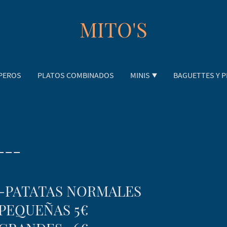
MITO'S
PEROS
PLATOS COMBINADOS
MINIS
BAGUETTES Y P
---
-PATATAS NORMALES
PEQUEÑAS 5€